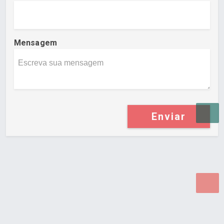
Mensagem
Enviar
Desenvolvido por Poly Design
Cubo Guia -
www.cuboguia.com.br - Desenvolvimento de Sites e
Sistemas para WEB.
© 2026 ®
Política de Cookies