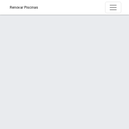
Renovar Piscinas
Produto > JORDÂNIA
Início
Produto