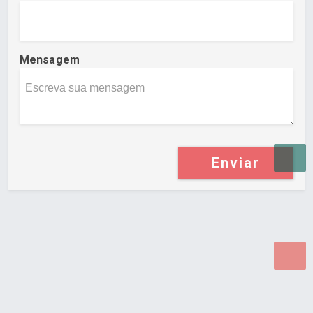
Mensagem
Enviar
Desenvolvido por Poly Design
Cubo Guia -
www.cuboguia.com.br - Desenvolvimento de Sites e
Sistemas para WEB.
© 2026 ®
Política de Cookies