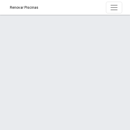
Renovar Piscinas
Produto > RIVIERA 9/8
Início
Produto